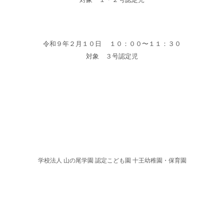
令和９年２月１０日 １０：００〜１１：３０
対象 ３号認定児
学校法人 山の尾学園 認定こども園 十王幼稚園・保育園